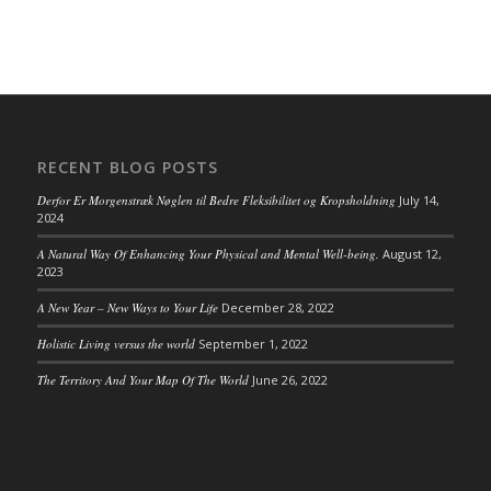
RECENT BLOG POSTS
Derfor Er Morgenstræk Nøglen til Bedre Fleksibilitet og Kropsholdning
July 14,
2024
A Natural Way Of Enhancing Your Physical and Mental Well-being.
August 12,
2023
A New Year – New Ways to Your Life
December 28, 2022
Holistic Living versus the world
September 1, 2022
The Territory And Your Map Of The World
June 26, 2022